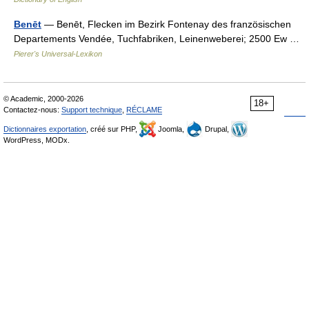
Benēt
— Benēt, Flecken im Bezirk Fontenay des französischen
Departements Vendée, Tuchfabriken, Leinenweberei; 2500 Ew …
Pierer's Universal-Lexikon
© Academic, 2000-2026
18+
Contactez-nous:
Support technique
,
RÉCLAME
Dictionnaires exportation
, créé sur PHP,
Joomla,
Drupal,
WordPress, MODx.