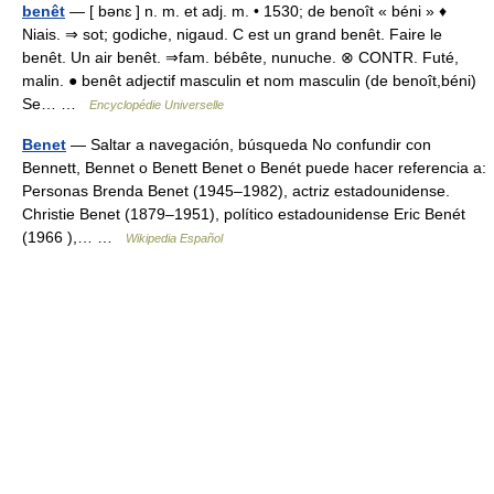
benêt
— [ bənɛ ] n. m. et adj. m. • 1530; de benoît « béni » ♦
Niais. ⇒ sot; godiche, nigaud. C est un grand benêt. Faire le
benêt. Un air benêt. ⇒fam. bébête, nunuche. ⊗ CONTR. Futé,
malin. ● benêt adjectif masculin et nom masculin (de benoît,béni)
Se… …
Encyclopédie Universelle
Benet
— Saltar a navegación, búsqueda No confundir con
Bennett, Bennet o Benett Benet o Benét puede hacer referencia a:
Personas Brenda Benet (1945–1982), actriz estadounidense.
Christie Benet (1879–1951), político estadounidense Eric Benét
(1966 ),… …
Wikipedia Español