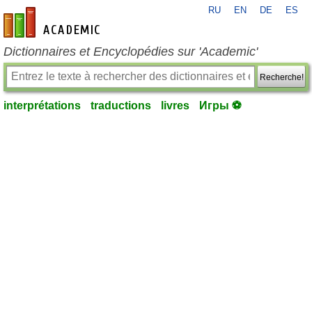
RU
EN
DE
ES
fr-academic.com
Dictionnaires et Encyclopédies sur 'Academic'
Recherche!
interprétations
traductions
livres
Игры ⚽