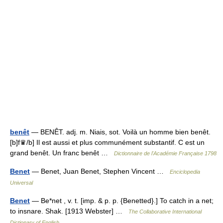
benêt
— BENÊT. adj. m. Niais, sot. Voilà un homme bien benêt.
[b]f♛/b] Il est aussi et plus communément substantif. C est un
grand benêt. Un franc benêt …
Dictionnaire de l'Académie Française 1798
Benet
— Benet, Juan Benet, Stephen Vincent …
Enciclopedia
Universal
Benet
— Be*net , v. t. [imp. & p. p. {Benetted}.] To catch in a net;
to insnare. Shak. [1913 Webster] …
The Collaborative International
Dictionary of English