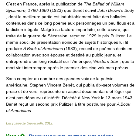
C’est en France, après la publication de
The Ballad of William
Sycamore, 1790-1880
(1923) que Benét écrivit
John Brown’s Body
, dont la meilleure partie est indubitablement faite des ballades
contenues dans ce long poème aux personnages un peu flous et à
la diction inégale. Malgré sa facture imparfaite, cette œuvre, qui
traite de la guerre de Sécession, reçut en 1929 le prix Pulitzer. Le
même souci de présentation ironique de sujets historiques lui fit
produire
A Book of Americans
(1933), recueil de poèmes écrits en
collaboration avec son épouse et destiné au public jeune, et
entreprendre un long récitatif sur l’Amérique,
Western Star
, que la
mort vint interrompre après le premier des cinq volumes prévus.
Sans compter au nombre des grandes voix de la poésie
américaine, Stephen Vincent Benét, qui publia dix-sept volumes de
prose et de vers, représente un aspect documentaire et léger qui
n’est pas dépourvu d’intérêt. Décédé à New York le 13 mars 1943,
Benét reçut un second prix Pulitzer à titre posthume pour
A Book
of Americans
.
Encyclopédie Universelle
.
2012
.
Игры ⚽